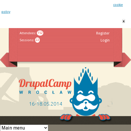
This website uses cookies. By remaining on this website you agree to our
cookie
policy
x
Jump to navigation
Attendees
:
152
Register
Sessions
:
22
Login